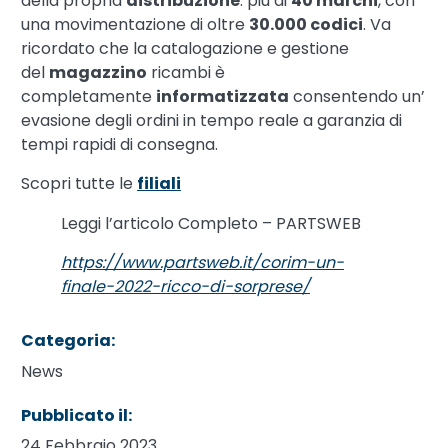
della propria
distribuzione
: più di
40 marchi
, con
una movimentazione di oltre
30.000 codici
. Va
ricordato che la catalogazione e gestione
del
magazzino
ricambi è
completamente
informatizzata
consentendo un’
evasione degli ordini in tempo reale a garanzia di
tempi rapidi di consegna.
Scopri tutte le
filiali
Leggi l’articolo Completo – PARTSWEB
https://www.partsweb.it/corim-un-
finale-2022-ricco-di-sorprese/
Categoria:
News
Pubblicato il:
24 Febbraio 2023