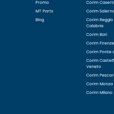
Promo
Corim Casert
MT Parts
Corim Salern
Blog
Corim Reggio
Calabria
Corim Bari
Corim Firenze
Corim Ponte d
Corim Castel
Veneto
Corim Pescar
Corim Monza
Corim Milano