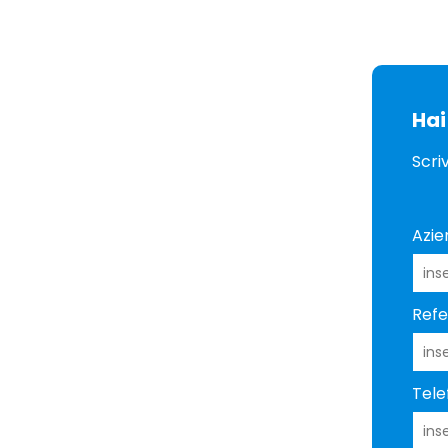
Hai
Scri
Azie
Refe
Tele