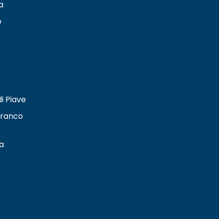
a
o
i Piave
franco
a