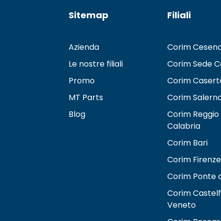
Sitemap
Filiali
Azienda
Corim Cesen
Le nostre filiali
Corim Sede C
Promo
Corim Casert
MT Parts
Corim Salern
Blog
Corim Reggio
Calabria
Corim Bari
Corim Firenze
Corim Ponte d
Corim Castel
Veneto