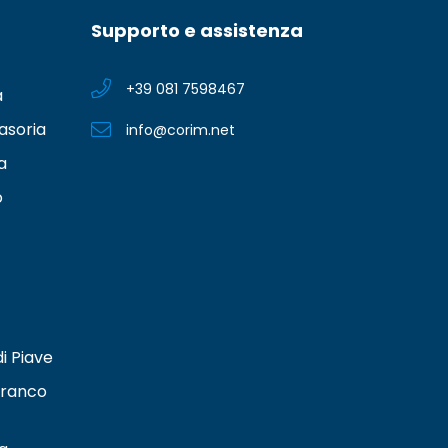
Supporto e assistenza
+39 081 7598467
a
asoria
info@corim.net
a
o
i Piave
franco